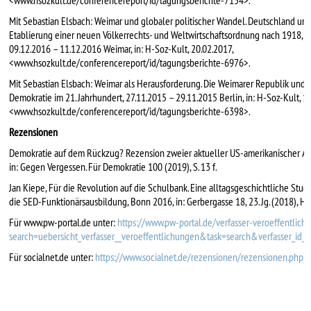
<www.hsozkult.de/conferencereport/id/tagungsberichte-7154>.
Mit Sebastian Elsbach: Weimar und globaler politischer Wandel. Deutschland und
Etablierung einer neuen Völkerrechts- und Weltwirtschaftsordnung nach 1918,
09.12.2016 – 11.12.2016 Weimar, in: H-Soz-Kult, 20.02.2017,
<www.hsozkult.de/conferencereport/id/tagungsberichte-6976>.
Mit Sebastian Elsbach: Weimar als Herausforderung. Die Weimarer Republik und 
Demokratie im 21. Jahrhundert, 27.11.2015 – 29.11.2015 Berlin, in: H-Soz-Kult, 1
<www.hsozkult.de/conferencereport/id/tagungsberichte-6398>.
Rezensionen
Demokratie auf dem Rückzug? Rezension zweier aktueller US-amerikanischer An
in: Gegen Vergessen. Für Demokratie 100 (2019), S. 13 f.
Jan Kiepe, Für die Revolution auf die Schulbank. Eine alltagsgeschichtliche Stud
die SED-Funktionärsausbildung, Bonn 2016, in: Gerbergasse 18, 23. Jg. (2018), H. 
Für www.pw-portal.de unter:
https://www.pw-portal.de/verfasser-veroeffentlich
search=uebersicht_verfasser__veroeffentlichungen&task=search&verfasser_id_
Für socialnet.de unter:
https://www.socialnet.de/rezensionen/rezensionen.php?