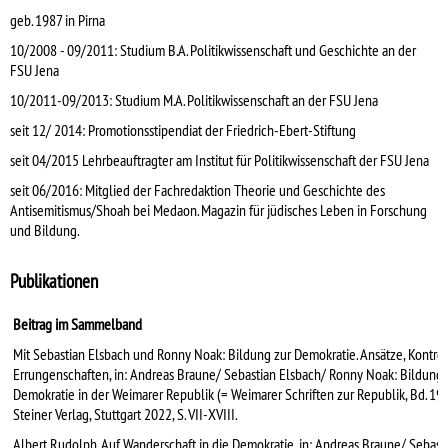
geb. 1987 in Pirna
10/2008 - 09/2011: Studium B.A. Politikwissenschaft und Geschichte an der
FSU Jena
10/2011-09/2013: Studium M.A. Politikwissenschaft an der FSU Jena
seit 12/ 2014: Promotionsstipendiat der Friedrich-Ebert-Stiftung
seit 04/2015 Lehrbeauftragter am Institut für Politikwissenschaft der FSU Jena
seit 06/2016: Mitglied der Fachredaktion Theorie und Geschichte des
Antisemitismus/Shoah bei Medaon. Magazin für jüdisches Leben in Forschung
und Bildung.
Publikationen
Beitrag im Sammelband
Mit Sebastian Elsbach und Ronny Noak:
Bildung zur Demokratie. Ansätze, Kontro
Errungenschaften,
in: Andreas Braune/
Sebastian Elsbach/ Ronny Noak: Bildung
Demokratie in der Weimarer Republik (= Weimarer Schriften zur Republik, Bd. 19)
Steiner Verlag, Stuttgart 2022, S. VII-XVIII.
Albert Rudolph. Auf Wanderschaft in die Demokratie, in: Andreas Braune/ Sebast