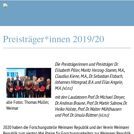
Forschungsstelle Weimarer Republik
Preisträger*innen 2019/20
Die Preisträgerinnen und Preisträger Dr.
Elisabeth Piller, Moritz Herzog-Stamm, M.A.,
Claudius Kiene, M.A., Dr. Sebastian Elsbach,
Johannes Hitzegrad, B.A. und Elias Angele,
M.A. (v.l.n.r.)
mit den Laudatoren Prof. Dr. Michael Dreyer,
alle Fotos: Thomas Müller,
Dr. Andreas Braune, Prof. Dr. Martin Sabrow, Dr.
Weimar
Heiko Holste, Prof. Dr. Walter Mühlhausen
und Prof. Dr. Ursula Büttner (v.l.n.r.)
2020 haben die Forschungsstelle Weimarer Republik und der Verein Weimarer
Republik zum vierten Mal Preise für Forschungsarbeiten zur Weimarer Republik