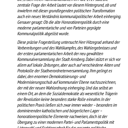
zentrale Frage der Arbeit lautet vor diesem Hintergrund, ob und
inwiefern mit dieser grundlegenden politischen Transformation
auch ein neues Verständnis kommunalpolitischer Arbeit einherging.
Genauer gesagt: Ob die alte Honoratiorenpolitik durch eine
moderne parlamentarische und von Parteien geprägte
Kommunalpolitik abgelöst wurde.
Diese präzise Fragestellung untersucht Herr Hitzegrad anhand der
Vorbereitungen und des Wahlkampfes, des Wahlergebnisses und
der ersten parlamentarischen Arbeit der neu gewählten
Kommunalversammlung der Stadt Arnsberg. Dabei stützt er sich vor
allem auf lokale Zeitungen, aber auch auf verschiedene Akten und
Protokolle der Stadtverordnetenversammlung. Ihm gelingt es
dabei, den enormen Demokratisierungs- und
Modernisierungsschub auf kommunaler Ebene nachzuzeichnen,
der mit der neuen Wahlordnung einherging. Und das selbst an
einem Ort, an dem die Sozialdemokratie als wesentliche Trägerin
der Revolution keine besonders starke Rolle einnahm. In der
politischen Praxis ließen sich zwar immer wieder – besonders im
dominierenden katholischen und bürgerlichen Lager –
honoratiorenpolitische Elemente nachweisen, doch ist der
Übergang zu einer modernen Partei- und Parlamentspolitik mit
Listenwahl und Fraktionsarbeit für das gesamte politische