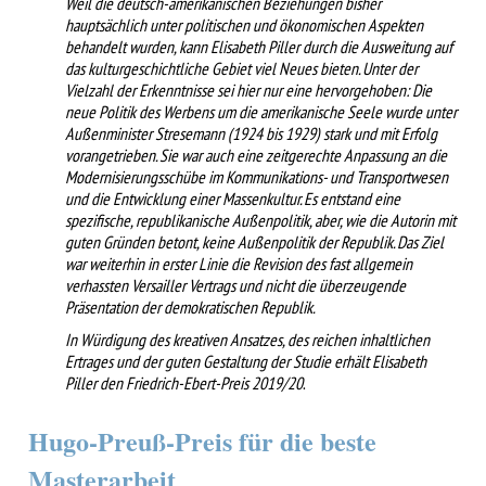
Weil die deutsch-amerikanischen Beziehungen bisher
hauptsächlich unter politischen und ökonomischen Aspekten
behandelt wurden, kann Elisabeth Piller durch die Ausweitung auf
das kulturgeschichtliche Gebiet viel Neues bieten. Unter der
Vielzahl der Erkenntnisse sei hier nur eine hervorgehoben: Die
neue Politik des Werbens um die amerikanische Seele wurde unter
Außenminister Stresemann (1924 bis 1929) stark und mit Erfolg
vorangetrieben. Sie war auch eine zeitgerechte Anpassung an die
Modernisierungsschübe im Kommunikations- und Transportwesen
und die Entwicklung einer Massenkultur. Es entstand eine
spezifische, republikanische Außenpolitik, aber, wie die Autorin mit
guten Gründen betont, keine Außenpolitik der Republik. Das Ziel
war weiterhin in erster Linie die Revision des fast allgemein
verhassten Versailler Vertrags und nicht die überzeugende
Präsentation der demokratischen Republik.
In Würdigung des kreativen Ansatzes, des reichen inhaltlichen
Ertrages und der guten Gestaltung der Studie erhält Elisabeth
Piller den Friedrich-Ebert-Preis 2019/20
.
Hugo-Preuß-Preis für die beste
Masterarbeit