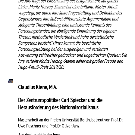
Die Jury folgt der Einschätzung des Erstgutachtens auf ganzer
Linie: „Moritz Herzog-Stamm hat eine brillante Master-Arbeit
vorgelegt, die durch ihre klare Fragestellung und Definition des
Gegenstandes, ihre äußerst differenzierte Argumentation und
stringente Thesenbildung, eine umfassende Kenntnis des
Forschungsstandes, die abwägende Einordnung der eigenen
Thesen, methodische Versiertheit und hohe darstellerische
Kompetenz besticht.“ Hinzu kommt die beachtliche
Forschungsleistung bei der ausgiebigen und versierten
Auswertung zahlreicher gedruckter und ungedruckter Quellen. Die
Jury verleiht Moritz Herzog-Stamm daher mit großer Freude den
Hugo-Preuß-Preis 2019/20.
Claudius Kiene, M.A.
Der Zentrumspolitiker Carl Spiecker und die
Herausforderung des Nationalsozialismus
Masterarbeit an der Freien Universität Berlin, betreut von Prof. Dr.
Uwe Puschner und Prof. Dr. Oliver Janz
Aus der Laudatio der Jury: