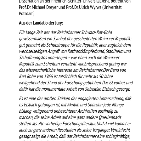
Dissertation an der Friedrich-Schiller-Universität Jena, betreut von
Prof. Dr. Michael Dreyer und Prof. Dr. Ulrich Wyrwa (Universität
Potsdam)
Aus der Laudatio der Jury:
Für lange Zeit war das Reichsbanner Schwarz-Rot-Gold
gewissermaßen ein Symbol der gescheiterten Weimarer Republik:
gut gemeint als Schutztruppe für die Republik, aber zugleich dem
wechselseitigen Angriff von Rotfrontkämpferbund, Stahlhelm und
SA hoffnungslos unterlegen – wie eben auch die Weimarer
Republik zum Scheitern verurteilt war. Entsprechend gering war
das wissenschaftliche Interesse am Reichsbanner. Der Band von
Karl Rohe von 1966 ist tatsächlich für mehr als 50 Jahre
weitgehend der Stand der Forschung geblieben. Das ist vorbei, und
dafür hat die monumentale Arbeit von Sebastian Elsbach gesorgt.
Es ist eine der großen Stärken der engagierten Untersuchung, daß
es Elsbach gelungen ist, mit Akribie und Spürsinn jede Menge
bislang weitgehend unbeachteter Archivalien ausfindig zu
machen, die seine Arbeit auf eine ganz andere Quellenbasis
stellen als alle vorherige Forschungsliteratur. Und damit kommt er
auch zu ganz anderen Resultaten als seine Vorgänger. Vereinfacht
gesagt zeigt die Arbeit, daß das Reichsbanner eine schlagkräftige,