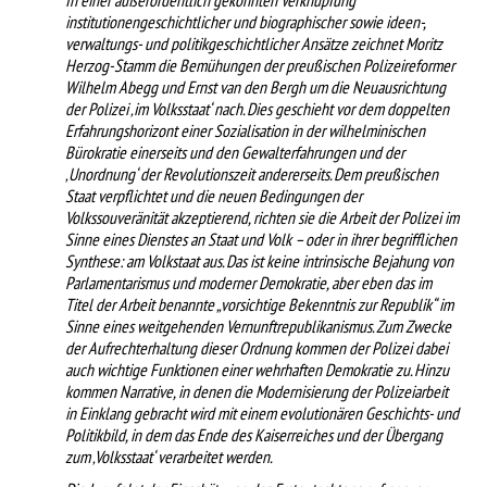
institutionengeschichtlicher und biographischer sowie ideen-,
verwaltungs- und politikgeschichtlicher Ansätze zeichnet Moritz
Herzog-Stamm die Bemühungen der preußischen Polizeireformer
Wilhelm Abegg und Ernst van den Bergh um die Neuausrichtung
der Polizei ‚im Volksstaat‘ nach. Dies geschieht vor dem doppelten
Erfahrungshorizont einer Sozialisation in der wilhelminischen
Bürokratie einerseits und den Gewalterfahrungen und der
‚Unordnung‘ der Revolutionszeit andererseits. Dem preußischen
Staat verpflichtet und die neuen Bedingungen der
Volkssouveränität akzeptierend, richten sie die Arbeit der Polizei im
Sinne eines Dienstes an Staat und Volk – oder in ihrer begrifflichen
Synthese: am Volkstaat aus. Das ist keine intrinsische Bejahung von
Parlamentarismus und moderner Demokratie, aber eben das im
Titel der Arbeit benannte „vorsichtige Bekenntnis zur Republik“ im
Sinne eines weitgehenden Vernunftrepublikanismus. Zum Zwecke
der Aufrechterhaltung dieser Ordnung kommen der Polizei dabei
auch wichtige Funktionen einer wehrhaften Demokratie zu. Hinzu
kommen Narrative, in denen die Modernisierung der Polizeiarbeit
in Einklang gebracht wird mit einem evolutionären Geschichts- und
Politikbild, in dem das Ende des Kaiserreiches und der Übergang
zum ‚Volksstaat‘ verarbeitet werden.