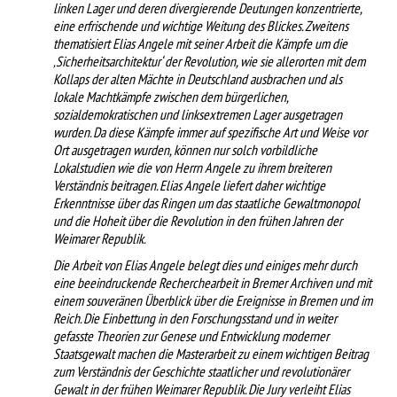
linken Lager und deren divergierende Deutungen konzentrierte,
eine erfrischende und wichtige Weitung des Blickes. Zweitens
thematisiert Elias Angele mit seiner Arbeit die Kämpfe um die
‚Sicherheitsarchitektur‘ der Revolution, wie sie allerorten mit dem
Kollaps der alten Mächte in Deutschland ausbrachen und als
lokale Machtkämpfe zwischen dem bürgerlichen,
sozialdemokratischen und linksextremen Lager ausgetragen
wurden. Da diese Kämpfe immer auf spezifische Art und Weise vor
Ort ausgetragen wurden, können nur solch vorbildliche
Lokalstudien wie die von Herrn Angele zu ihrem breiteren
Verständnis beitragen. Elias Angele liefert daher wichtige
Erkenntnisse über das Ringen um das staatliche Gewaltmonopol
und die Hoheit über die Revolution in den frühen Jahren der
Weimarer Republik.
Die Arbeit von Elias Angele belegt dies und einiges mehr durch
eine beeindruckende Recherchearbeit in Bremer Archiven und mit
einem souveränen Überblick über die Ereignisse in Bremen und im
Reich. Die Einbettung in den Forschungsstand und in weiter
gefasste Theorien zur Genese und Entwicklung moderner
Staatsgewalt machen die Masterarbeit zu einem wichtigen Beitrag
zum Verständnis der Geschichte staatlicher und revolutionärer
Gewalt in der frühen Weimarer Republik. Die Jury verleiht Elias