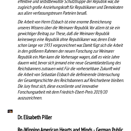
effektive und selbstbewußte Schutztruppe der Republik war, die
zugleich große Anziehungskraft für Republikaner und Demokraten
aus allen verfassungstreuen Parteien besaß.
Die Arbeit von Herrn Elsbach ist eine enorme Bereicherung
unseres Wissens über die Weimarer Republik. Vor allem ist sie ein
gewichtiger Beitrag zur These, daß die Weimarer Republik
keineswegs eine Republik ohne Republikaner war, deren Ende
schon lange vor 1933 vorgezeichnet war. Damit fügt sich die Arbeit
in den größeren Rahmen der neuen Forschung zur Weimarer
Republik ein. Man kann die Vorhersage wagen, daß es viele Jahre
dauern wird, bevor sich jemand eine neue Gesamtdarstellung des
Reichsbanners zutrauen wird. Für die vorhersehbare Zukunft wird
die Arbeit von Sebastian Elsbach die definierende Untersuchung
der Gesamtgeschichte des Reichsbanners auf Reichsebene bleiben.
Die Jury freut sich, diese exzellente und innovative
Forschungsarbeit mit dem Friedrich-Ebert-Preis 2019/20
auszuzeichnen.
Dr. Elisabeth Piller
Re-Winning American Hearts and Minds - German Public