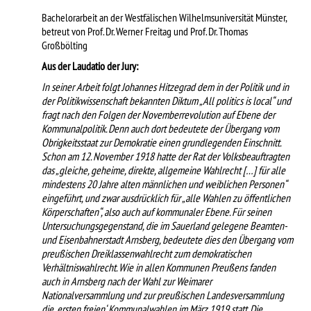
Bachelorarbeit an der Westfälischen Wilhelmsuniversität Münster,
betreut von Prof. Dr. Werner Freitag und Prof. Dr. Thomas
Großbölting
Aus der Laudatio der Jury:
In seiner Arbeit folgt Johannes Hitzegrad dem in der Politik und in
der Politikwissenschaft bekannten Diktum „All politics is local“ und
fragt nach den Folgen der Novemberrevolution auf Ebene der
Kommunalpolitik. Denn auch dort bedeutete der Übergang vom
Obrigkeitsstaat zur Demokratie einen grundlegenden Einschnitt.
Schon am 12. November 1918 hatte der Rat der Volksbeauftragten
das „gleiche, geheime, direkte, allgemeine Wahlrecht […] für alle
mindestens 20 Jahre alten männlichen und weiblichen Personen“
eingeführt, und zwar ausdrücklich für „alle Wahlen zu öffentlichen
Körperschaften“, also auch auf kommunaler Ebene. Für seinen
Untersuchungsgegenstand, die im Sauerland gelegene Beamten-
und Eisenbahnerstadt Arnsberg, bedeutete dies den Übergang vom
preußischen Dreiklassenwahlrecht zum demokratischen
Verhältniswahlrecht. Wie in allen Kommunen Preußens fanden
auch in Arnsberg nach der Wahl zur Weimarer
Nationalversammlung und zur preußischen Landesversammlung
die ‚ersten freien‘ Kommunalwahlen im März 1919 statt. Die