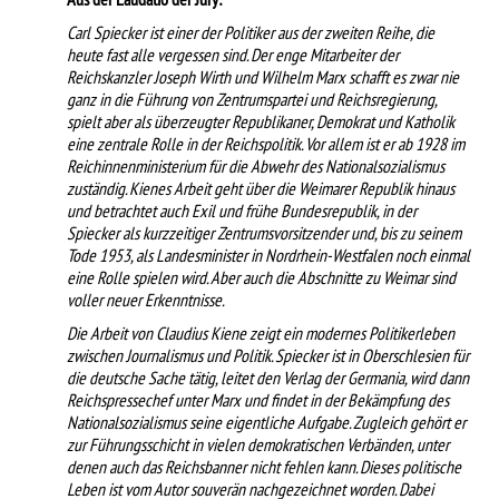
Carl Spiecker ist einer der Politiker aus der zweiten Reihe, die
heute fast alle vergessen sind. Der enge Mitarbeiter der
Reichskanzler Joseph Wirth und Wilhelm Marx schafft es zwar nie
ganz in die Führung von Zentrumspartei und Reichsregierung,
spielt aber als überzeugter Republikaner, Demokrat und Katholik
eine zentrale Rolle in der Reichspolitik. Vor allem ist er ab 1928 im
Reichinnenministerium für die Abwehr des Nationalsozialismus
zuständig. Kienes Arbeit geht über die Weimarer Republik hinaus
und betrachtet auch Exil und frühe Bundesrepublik, in der
Spiecker als kurzzeitiger Zentrumsvorsitzender und, bis zu seinem
Tode 1953, als Landesminister in Nordrhein-Westfalen noch einmal
eine Rolle spielen wird. Aber auch die Abschnitte zu Weimar sind
voller neuer Erkenntnisse.
Die Arbeit von Claudius Kiene zeigt ein modernes Politikerleben
zwischen Journalismus und Politik. Spiecker ist in Oberschlesien für
die deutsche Sache tätig, leitet den Verlag der Germania, wird dann
Reichspressechef unter Marx und findet in der Bekämpfung des
Nationalsozialismus seine eigentliche Aufgabe. Zugleich gehört er
zur Führungsschicht in vielen demokratischen Verbänden, unter
denen auch das Reichsbanner nicht fehlen kann. Dieses politische
Leben ist vom Autor souverän nachgezeichnet worden. Dabei