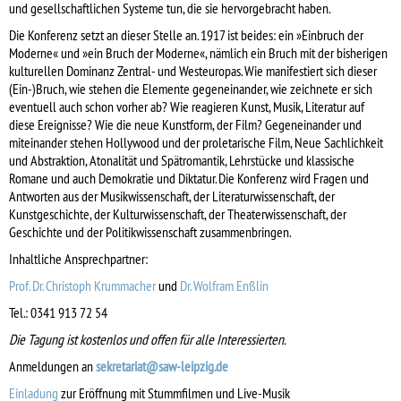
und gesellschaftlichen Systeme tun, die sie hervorgebracht haben.
Die Konferenz setzt an dieser Stelle an. 1917 ist beides: ein »Einbruch der
Moderne« und »ein Bruch der Moderne«, nämlich ein Bruch mit der bisherigen
kulturellen Dominanz Zentral- und Westeuropas. Wie manifestiert sich dieser
(Ein-)Bruch, wie stehen die Elemente gegeneinander, wie zeichnete er sich
eventuell auch schon vorher ab? Wie reagieren Kunst, Musik, Literatur auf
diese Ereignisse? Wie die neue Kunstform, der Film? Gegeneinander und
miteinander stehen Hollywood und der proletarische Film, Neue Sachlichkeit
und Abstraktion, Atonalität und Spätromantik, Lehrstücke und klassische
Romane und auch Demokratie und Diktatur. Die Konferenz wird Fragen und
Antworten aus der Musikwissenschaft, der Literaturwissenschaft, der
Kunstgeschichte, der Kulturwissenschaft, der Theaterwissenschaft, der
Geschichte und der Politikwissenschaft zusammenbringen.
Inhaltliche Ansprechpartner:
Prof. Dr. Christoph Krummacher
und
Dr. Wolfram Enßlin
Tel.: 0341 913 72 54
Die Tagung ist kostenlos und offen für alle Interessierten.
Anmeldungen an
sekretariat@saw-leipzig.de
Einladung
zur Eröffnung mit Stummfilmen und Live-Musik