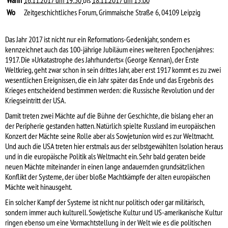
Wann
16.11.2017 um 19:30
bis
18.11.2017 um 15:00
Wo
Zeitgeschichtliches Forum, Grimmaische Straße 6, 04109 Leipzig
Das Jahr 2017 ist nicht nur ein Reformations-Gedenkjahr, sondern es
kennzeichnet auch das 100-jährige Jubiläum eines weiteren Epochenjahres:
1917. Die »Urkatastrophe des Jahrhunderts« (George Kennan), der Erste
Weltkrieg, geht zwar schon in sein drittes Jahr, aber erst 1917 kommt es zu zwei
wesentlichen Ereignissen, die ein Jahr später das Ende und das Ergebnis des
Krieges entscheidend bestimmen werden: die Russische Revolution und der
Kriegseintritt der USA.
Damit treten zwei Mächte auf die Bühne der Geschichte, die bislang eher an
der Peripherie gestanden hatten. Natürlich spielte Russland im europäischen
Konzert der Mächte seine Rolle aber als Sowjetunion wird es zur Weltmacht.
Und auch die USA treten hier erstmals aus der selbstgewählten Isolation heraus
und in die europäische Politik als Weltmacht ein. Sehr bald geraten beide
neuen Mächte miteinander in einen lange andauernden grundsätzlichen
Konflikt der Systeme, der über bloße Machtkämpfe der alten europäischen
Mächte weit hinausgeht.
Ein solcher Kampf der Systeme ist nicht nur politisch oder gar militärisch,
sondern immer auch kulturell. Sowjetische Kultur und US-amerikanische Kultur
ringen ebenso um eine Vormachtstellung in der Welt wie es die politischen