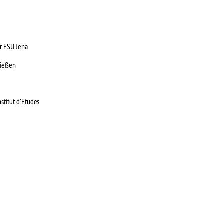
er FSU Jena
Gießen
stitut d’Etudes