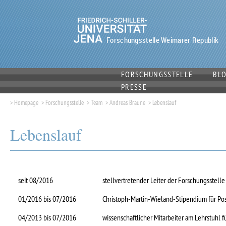
Forschungsstelle Weimarer Republik
FORSCHUNGSSTELLE
BL
PRESSE
>
Homepage
>
Forschungsstelle
>
Team
>
Andreas Braune
>
Lebenslauf
Lebenslauf
seit 08/2016
stellvertretender Leiter der Forschungsstell
01/2016 bis 07/2016
Christoph-Martin-Wieland-Stipendium für Post
04/2013 bis 07/2016
wissenschaftlicher Mitarbeiter am Lehrstuhl 