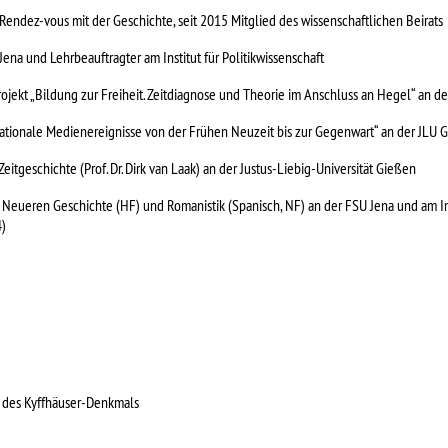
Rendez-vous mit der Geschichte, seit 2015 Mitglied des wissenschaftlichen Beirats
ena und Lehrbeauftragter am Institut für Politikwissenschaft
projekt „Bildung zur Freiheit. Zeitdiagnose und Theorie im Anschluss an Hegel“ an d
ationale Medienereignisse von der Frühen Neuzeit bis zur Gegenwart“ an der JLU 
Zeitgeschichte (Prof. Dr. Dirk van Laak) an der Justus-Liebig-Universität Gießen
, Neueren Geschichte (HF) und Romanistik (Spanisch, NF) an der FSU Jena und am In
4)
g des Kyffhäuser-Denkmals